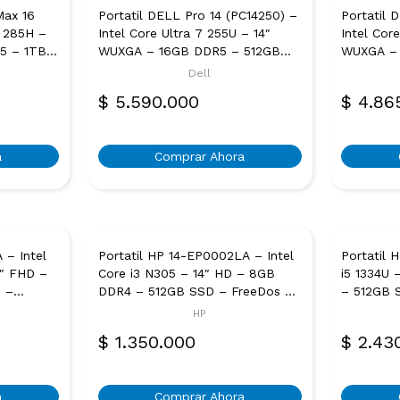
Max 16
Portatil DELL Pro 14 (PC14250) –
Portatil 
 285H –
Intel Core Ultra 7 255U – 14″
Intel Cor
5 – 1TB
WUXGA – 16GB DDR5 – 512GB
WUXGA – 
– Negro
SSD – Windows 11 Pro –
SSD – Wi
Dell
Plateado
Plateado
$
5.590.000
$
4.86
a
Comprar Ahora
 – Intel
Portatil HP 14-EP0002LA – Intel
Portatil 
6″ FHD –
Core i3 N305 – 14″ HD – 8GB
i5 1334U
 –
DDR4 – 512GB SSD – FreeDos –
– 512GB 
teado
Plateado Natural
Plateado 
HP
Ultraliv
$
1.350.000
$
2.43
a
Comprar Ahora