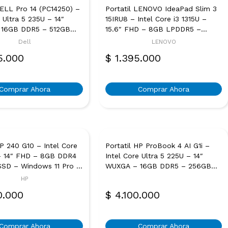
DELL Pro 14 (PC14250) –
Portatil LENOVO IdeaPad Slim 3
e Ultra 5 235U – 14″
15IRU8 – Intel Core i3 1315U –
16GB DDR5 – 512GB
15.6″ FHD – 8GB LPDDR5 –
ndows 11 Pro –
512GB SSD – FreeDos – Gris
Dell
LENOVO
Ártico
5.000
$
1.395.000
Comprar Ahora
Comprar Ahora
HP 240 G10 – Intel Core
Portatil HP ProBook 4 AI G1i –
 – 14″ FHD – 8GB DDR4
Intel Core Ultra 5 225U – 14″
SSD – Windows 11 Pro –
WUXGA – 16GB DDR5 – 256GB
Turbo – Tactil –
SSD – Windows 11 Pro –
HP
iano – GARANTIA 3 AÑOS
Plateado
0.000
$
4.100.000
Comprar Ahora
Comprar Ahora