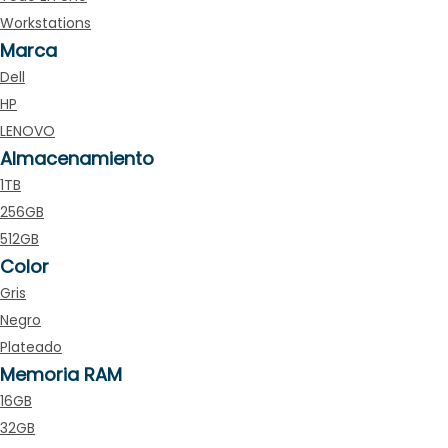
Workstations
Marca
Dell
HP
LENOVO
Almacenamiento
1TB
256GB
512GB
Color
Gris
Negro
Plateado
Memoria RAM
16GB
32GB