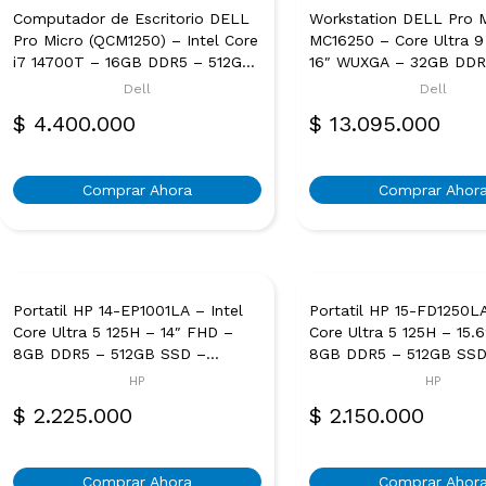
Computador de Escritorio DELL
Workstation DELL Pro 
Pro Micro (QCM1250) – Intel Core
MC16250 – Core Ultra 9
i7 14700T – 16GB DDR5 – 512GB
16″ WUXGA – 32GB DDR
SSD – Windows 11 Pro – Negro
SSD – Windows 11 Pro 
Dell
Dell
Magnetita
$
4.400.000
$
13.095.000
Comprar Ahora
Comprar Ahor
Portatil HP 14-EP1001LA – Intel
Portatil HP 15-FD1250LA
Core Ultra 5 125H – 14″ FHD –
Core Ultra 5 125H – 15.
8GB DDR5 – 512GB SSD –
8GB DDR5 – 512GB SSD
Windows 11 Home – Plateado
Windows 11 Home – Pla
HP
HP
Natural
$
2.225.000
$
2.150.000
Comprar Ahora
Comprar Ahor