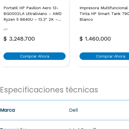
Portatil HP Pavilion Aero 13-
Impresora Multifuncional
BG0002LA Ultraliviano – AMD
Tinta HP Smart Tank 79
Ryzen 5 8640U – 13.3″ 2K –
Blanco
16GB LPDDR5 – 512GB SSD –
HP
Windows 11 Home – Plateado
Natural
$
3.248.700
$
1.460.000
Comprar Ahora
Comprar Ahora
Especificaciones técnicas
Marca
Dell