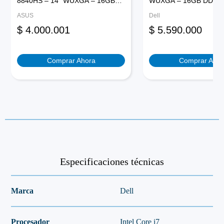
8840HS – 14″ WUXGA – 16GB
WUXGA – 16GB DDR5 
Windows
LPDDR5x – 1TB SSD – FreeDos
SSD – Windows 11 Pro
11
ASUS
Dell
– Negro Jade
Plateado
Pro
$
4.000.001
$
5.590.000
-
Negro
cantidad
Comprar Ahora
Comprar Ahor
Especificaciones técnicas
Marca
Dell
Procesador
Intel Core i7