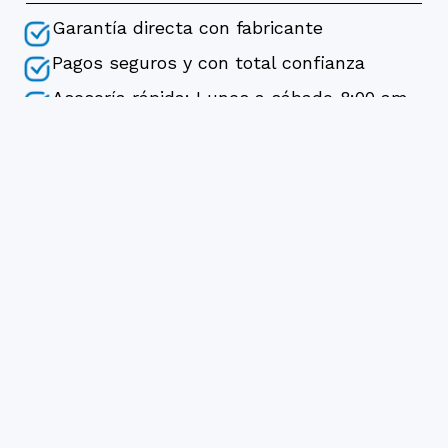
Garantía directa con fabricante
Pagos seguros y con total confianza
Asesoría rápida: Lunes a sábado 8:00 am –
7:00 pm
Soporte Técnico
Autorizado y certificado por las fábricas
Distribuidores Oficiales en Colombia