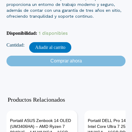
proporciona un entorno de trabajo moderno y seguro,
además de contar con una garantía de tres años en sitio,
ofreciendo tranquilidad y soporte continuo.
Computador
de
1 disponibles
Disponibilidad:
Escritorio
DELL
Pro
Añadir al carrito
Micro
(QCM1250)
Comprar ahora
-
Intel
Core
i7
14700T
-
Productos Relacionados
16GB
DDR5
-
512GB
Portatil ASUS Zenbook 14 OLED
Portatil DELL Pro 14 (
SSD
(UM3406HA) – AMD Ryzen 7
Intel Core Ultra 7 255U
-