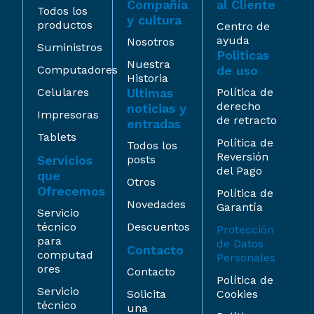
Compañía
al Cliente
Todos los
y cultura
productos
Centro de
ayuda
Nosotros
Suministros
Politicas
Nuestra
Computadores
de uso
Historia
Celulares
Ultimas
Política de
derecho
noticias y
Impresoras
de retracto
entradas
Tablets
Política de
Todos los
Reversión
Servicios
posts
del Pago
que
Otros
Ofrecemos
Política de
Novedades
Garantía
Servicio
técnico
Descuentos
Protección
para
de Datos
Contacto
computad
Personales
ores
Contacto
Política de
Servicio
Solicita
Cookies
técnico
una