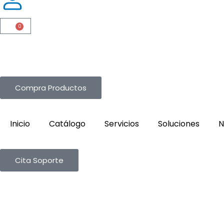
0
Cart
Compra Productos
Inicio
Catálogo
Servicios
Soluciones
N
Cita Soporte