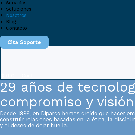
Servicios
Soluciones
Nosotros
Blog
Contacto
Cita Soporte
$
0
0
Cart
29 años de tecnolog
compromiso y visió
Desde 1996, en Diparco hemos creído que hacer emp
construir relaciones basadas en la ética, la discipl
y el deseo de dejar huella.