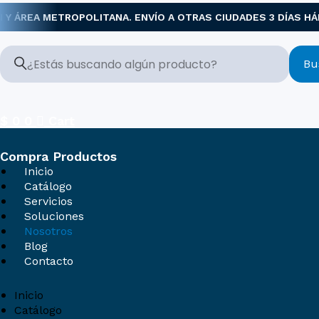
Ir
ÁREA METROPOLITANA. ENVÍO A OTRAS CIUDADES 3 DÍAS HÁBIL
al
contenido
Bu
$
0
0
Cart
Compra Productos
Inicio
Catálogo
Servicios
Soluciones
Nosotros
Blog
Contacto
Inicio
Catálogo