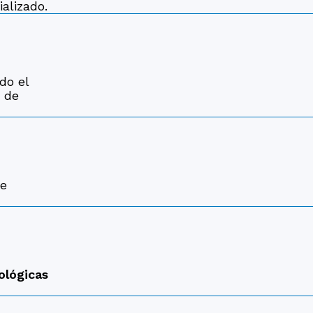
alizado.
do el
o de
de
ológicas