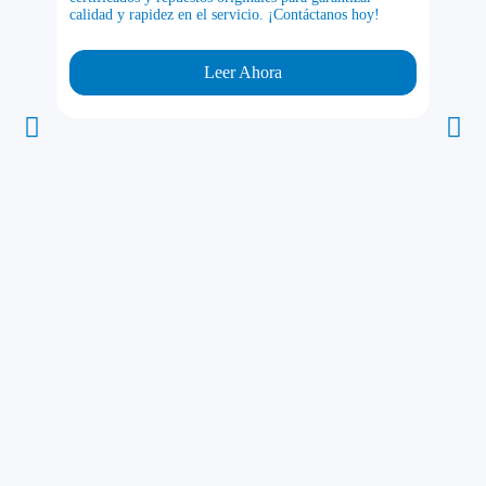
calidad y rapidez en el servicio. ¡Contáctanos hoy!
Leer Ahora
Top 1
para 