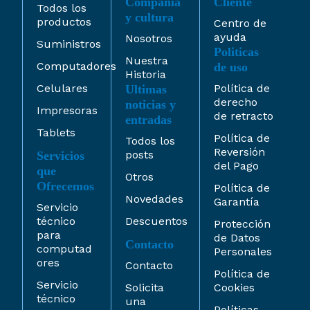
Compañía
Cliente
Todos los
y cultura
productos
Centro de
ayuda
Nosotros
Suministros
Politicas
Nuestra
Computadores
de uso
Historia
Celulares
Política de
Ultimas
derecho
noticias y
Impresoras
de retracto
entradas
Tablets
Política de
Todos los
Reversión
posts
Servicios
del Pago
que
Otros
Ofrecemos
Política de
Novedades
Garantía
Servicio
técnico
Descuentos
Protección
para
de Datos
Contacto
computad
Personales
ores
Contacto
Política de
Servicio
Solicita
Cookies
técnico
una
Políticas