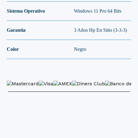
Sistema Operativo
Windows 11 Pro 64 Bits
Garantía
3 Años Hp En Sitio (3-3-3)
Color
Negro
Garantía directa con fabricante
Pagos seguros y con total confianza
Asesoría rápida: Lunes a sábado 8:00 am –
7:00 pm
Soporte Técnico
Autorizado y certificado por las fábricas