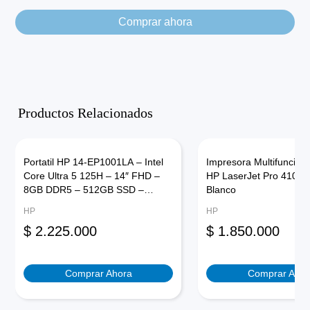
Comprar ahora
Productos Relacionados
Portatil HP 14-EP1001LA – Intel
Impresora Multifuncion
Core Ultra 5 125H – 14″ FHD –
HP LaserJet Pro 4103f
8GB DDR5 – 512GB SSD –
Blanco
Windows 11 Home – Plateado
HP
HP
Natural
$
2.225.000
$
1.850.000
Comprar Ahora
Comprar Ahor