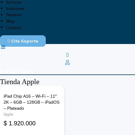
Servicios
Soluciones
Nosotros
Blog
Contacto
Cita Soporte
$
0
0
Cart
Tienda Apple
iPad Chip A16 – Wi-Fi – 11″
2K – 6GB – 128GB – iPadOS
– Plateado
Apple
$
1.920.000