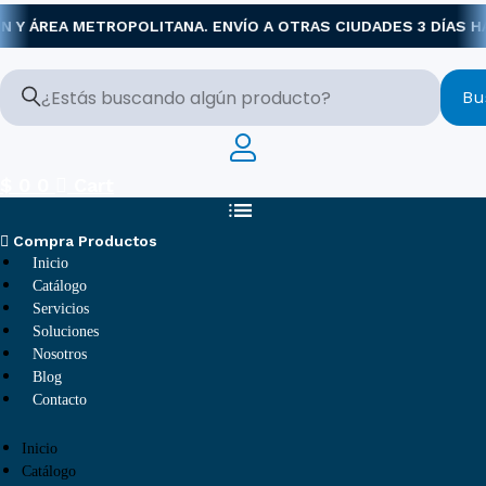
Ir
 Y ÁREA METROPOLITANA. ENVÍO A OTRAS CIUDADES 3 DÍAS HÁ
al
contenido
Bu
$
0
0
Cart
Compra Productos
Inicio
Catálogo
Servicios
Soluciones
Nosotros
Blog
Contacto
Inicio
Catálogo