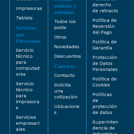
derecho
noticias y
Impresoras
de retracto
entradas
Tablets
Política de
Todos los
Reversión
posts
Servicios
del Pago
que
Otros
Ofrecemos
Política de
Novedades
Garantía
Servicio
técnico
Descuentos
Protección
para
de Datos
Contacto
computad
Personales
ores
Contacto
Política de
Servicio
Solicita
Cookies
técnico
una
Políticas
para
cotización
de
impresora
Ubicacione
protección
s
s
de datos
Servicios
Superinten
empresari
dencia de
ales
industria y