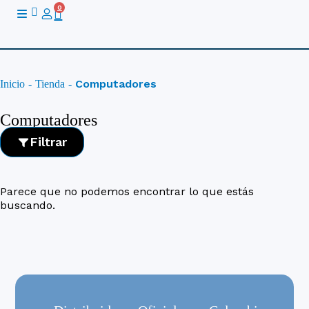
Ir
0
Cart
al
contenido
Computadores
Inicio
-
Tienda
-
Computadores
Filtrar
Parece que no podemos encontrar lo que estás
buscando.
Categoría
Combo PC
Computadores de Escritorio
Equipos Gamer
MacBooks
Portatiles