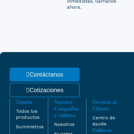
inmediatas, llamanos
ahora.
Contáctanos
Cotizaciones
Tienda
Nuestra
Servicio al
Compañía
Cliente
Todos los
y cultura
productos
Centro de
ayuda
Nosotros
Suministros
Politicas
Nuestra