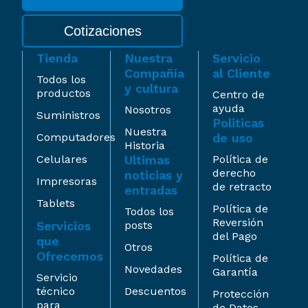
Cotizaciones
Tienda
Nuestra
Servicio
Compañía
al Cliente
Todos los
y cultura
productos
Centro de
ayuda
Nosotros
Suministros
Politicas
Nuestra
Computadores
de uso
Historia
Celulares
Ultimas
Política de
derecho
noticias y
Impresoras
de retracto
entradas
Tablets
Política de
Todos los
Reversión
Servicios
posts
del Pago
que
Otros
Ofrecemos
Política de
Novedades
Garantía
Servicio
técnico
Descuentos
Protección
para
de Datos