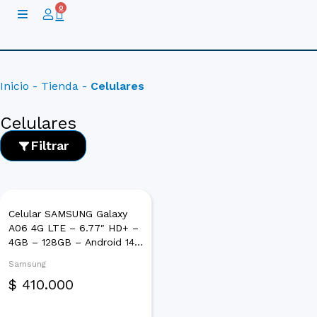
Ir
0
Cart
al
contenido
Inicio
-
Tienda
-
Celulares
Celulares
Filtrar
Celular SAMSUNG Galaxy
A06 4G LTE – 6.77″ HD+ –
Categoría
4GB – 128GB – Android 14
– Negro
Celulares
Samsung
$
410.000