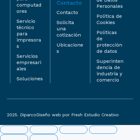
Contacto
computad
Personales
ores
Contacto
Política de
Servicio
Solicita
Cookies
técnico
una
Políticas
para
cotización
de
impresora
Ubicacione
protección
s
s
de datos
Servicios
Superinten
empresari
dencia de
ales
industria y
Soluciones
comercio
2025. Diparco
Diseño web por Fresh Estudio Creativo