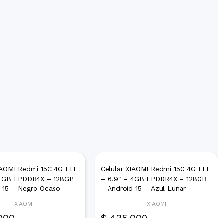
XIAOMI Redmi 15C 4G LTE
Celular XIAOMI Redmi 15C 4G LTE
 4GB LPDDR4X – 128GB
– 6.9″ – 4GB LPDDR4X – 128GB
d 15 – Negro Ocaso
– Android 15 – Azul Lunar
XIAOMI
XIAOMI
000
$
435.000