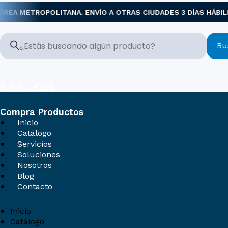
Ir
A METROPOLITANA. ENVÍO A OTRAS CIUDADES 3 DÍAS HÁBILES
al
contenido
Bu
$
0
0
Cart
Compra Productos
Inicio
Catálogo
Servicios
Soluciones
Nosotros
Blog
Contacto
Inicio
Catálogo