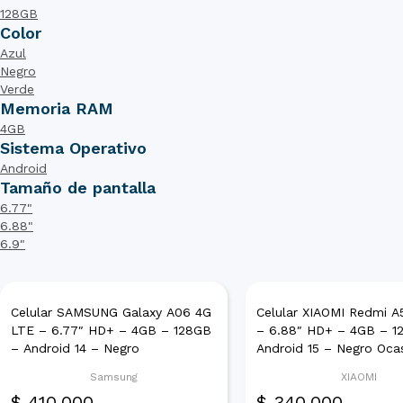
128GB
Color
Azul
Negro
Verde
Memoria RAM
4GB
Sistema Operativo
Android
Tamaño de pantalla
6.77"
6.88"
6.9"
Celular SAMSUNG Galaxy A06 4G
Celular XIAOMI Redmi A
LTE – 6.77″ HD+ – 4GB – 128GB
– 6.88″ HD+ – 4GB – 1
– Android 14 – Negro
Android 15 – Negro Oca
Samsung
XIAOMI
$
410.000
$
340.000