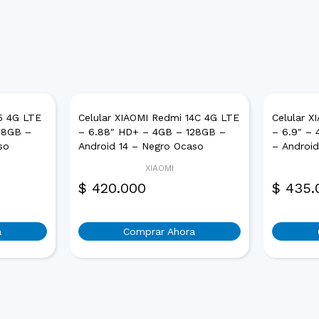
5 4G LTE
Celular XIAOMI Redmi 14C 4G LTE
Celular 
28GB –
– 6.88″ HD+ – 4GB – 128GB –
– 6.9″ –
so
Android 14 – Negro Ocaso
– Androi
XIAOMI
$
420.000
$
435.
a
Comprar Ahora