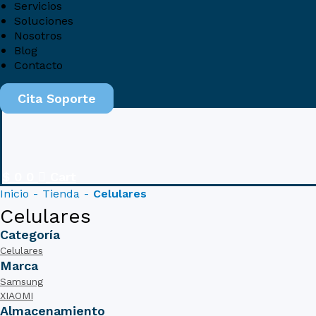
Servicios
Soluciones
Nosotros
Blog
Contacto
Cita Soporte
$
0
0
Cart
Inicio
-
Tienda
-
Celulares
Celulares
Categoría
Celulares
Marca
Samsung
XIAOMI
Almacenamiento