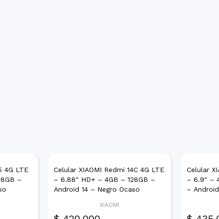
5 4G LTE
Celular XIAOMI Redmi 14C 4G LTE
Celular 
28GB –
– 6.88″ HD+ – 4GB – 128GB –
– 6.9″ –
so
Android 14 – Negro Ocaso
– Androi
XIAOMI
$
420.000
$
435.