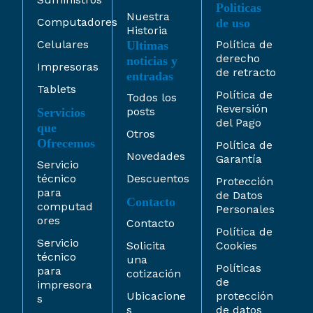
Politicas
Nuestra
Computadores
de uso
Historia
Celulares
Política de
Ultimas
derecho
noticias y
Impresoras
de retracto
entradas
Tablets
Política de
Todos los
Reversión
posts
Servicios
del Pago
que
Otros
Ofrecemos
Política de
Novedades
Garantía
Servicio
técnico
Descuentos
Protección
para
de Datos
Contacto
computad
Personales
ores
Contacto
Política de
Servicio
Solicita
Cookies
técnico
una
Políticas
para
cotización
de
impresora
Ubicacione
protección
s
s
de datos