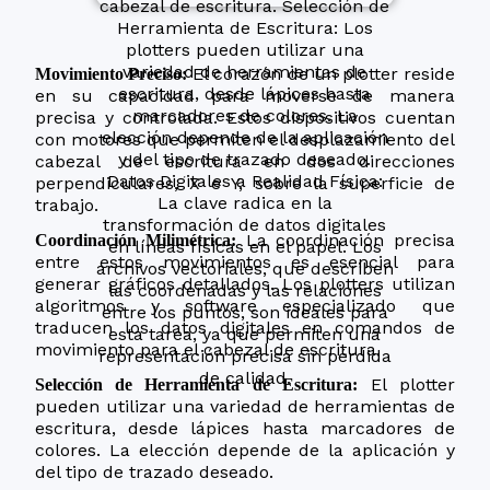
El corazón de un plotter reside
Movimiento Preciso:
en su capacidad para moverse de manera
precisa y controlada. Estos dispositivos cuentan
con motores que permiten el desplazamiento del
cabezal de escritura en dos direcciones
perpendiculares, X e Y, sobre la superficie de
trabajo.
La coordinación precisa
Coordinación Milimétrica:
entre estos movimientos es esencial para
generar gráficos detallados. Los plotters utilizan
algoritmos y software especializado que
traducen los datos digitales en comandos de
movimiento para el cabezal de escritura.
El plotter
Selección de Herramienta de Escritura:
pueden utilizar una variedad de herramientas de
escritura, desde lápices hasta marcadores de
colores. La elección depende de la aplicación y
del tipo de trazado deseado.