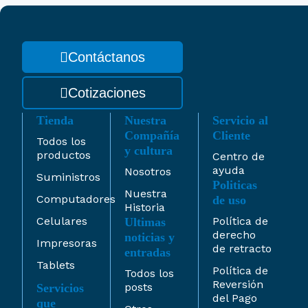
Contáctanos
Cotizaciones
Tienda
Nuestra
Servicio al
Compañía
Cliente
Todos los
y cultura
productos
Centro de
ayuda
Nosotros
Suministros
Politicas
Nuestra
Computadores
de uso
Historia
Celulares
Política de
Ultimas
derecho
noticias y
Impresoras
de retracto
entradas
Tablets
Política de
Todos los
Reversión
posts
Servicios
del Pago
que