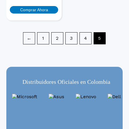
Comprar Ahora
←
1
2
3
4
5
Distribuidores Oficiales en Colombia