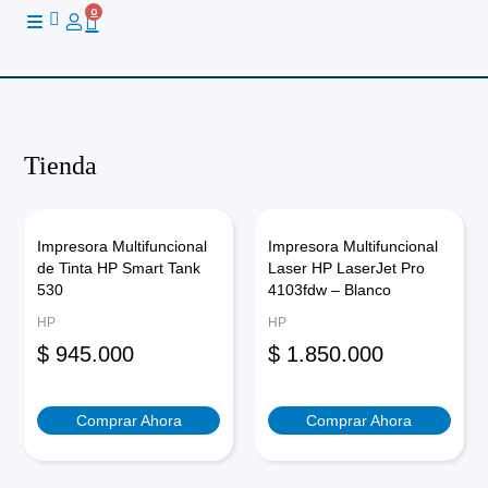
Ir
0
Cart
al
contenido
Tienda
Impresora Multifuncional
Impresora Multifuncional
de Tinta HP Smart Tank
Laser HP LaserJet Pro
530
4103fdw – Blanco
HP
HP
$
945.000
$
1.850.000
Comprar Ahora
Comprar Ahora