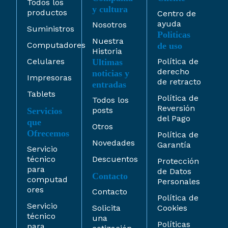
Todos los
y cultura
productos
Centro de
ayuda
Nosotros
Suministros
Politicas
Nuestra
Computadores
de uso
Historia
Celulares
Política de
Ultimas
derecho
noticias y
Impresoras
de retracto
entradas
Tablets
Política de
Todos los
Reversión
posts
Servicios
del Pago
que
Otros
Ofrecemos
Política de
Novedades
Garantía
Servicio
técnico
Descuentos
Protección
para
de Datos
Contacto
computad
Personales
ores
Contacto
Política de
Servicio
Solicita
Cookies
técnico
una
Políticas
para