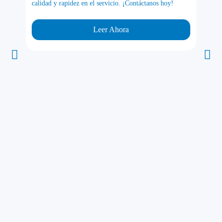
calidad y rapidez en el servicio. ¡Contáctanos hoy!
Leer Ahora
Top 1
para 