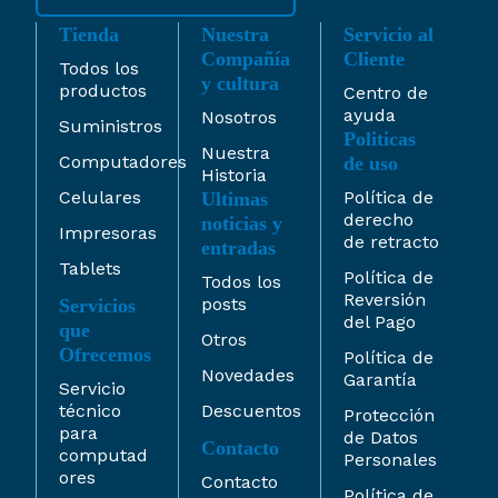
Tienda
Nuestra
Servicio al
Compañía
Cliente
Todos los
y cultura
productos
Centro de
ayuda
Nosotros
Suministros
Politicas
Nuestra
Computadores
de uso
Historia
Celulares
Política de
Ultimas
derecho
noticias y
Impresoras
de retracto
entradas
Tablets
Política de
Todos los
Reversión
posts
Servicios
del Pago
que
Otros
Ofrecemos
Política de
Novedades
Garantía
Servicio
técnico
Descuentos
Protección
para
de Datos
Contacto
computad
Personales
ores
Contacto
Política de