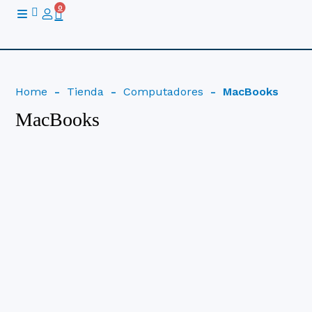
Ir
0
Cart
al
contenido
Home
-
Tienda
-
Computadores
-
MacBooks
MacBooks