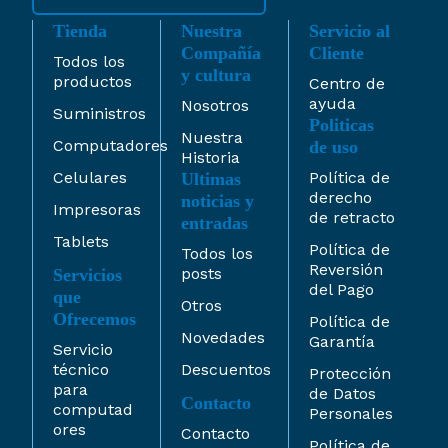
Tienda
Nuestra
Servicio al
Compañía
Cliente
Todos los
y cultura
productos
Centro de
ayuda
Nosotros
Suministros
Politicas
Nuestra
Computadores
de uso
Historia
Celulares
Política de
Ultimas
derecho
noticias y
Impresoras
de retracto
entradas
Tablets
Política de
Todos los
Reversión
posts
Servicios
del Pago
que
Otros
Ofrecemos
Política de
Novedades
Garantía
Servicio
técnico
Descuentos
Protección
para
de Datos
Contacto
computad
Personales
ores
Contacto
Política de