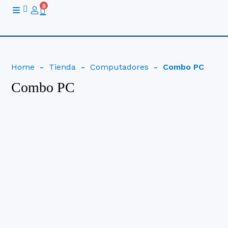
Ir
0
Cart
al
contenido
Home
-
Tienda
-
Computadores
-
Combo PC
Combo PC