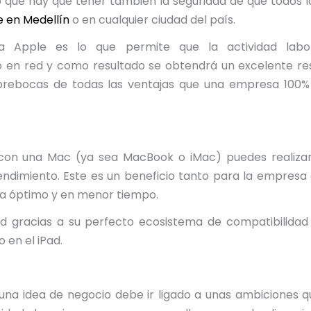
o que hay que tener también la seguridad de que todos lo
 en Medellín
o en cualquier ciudad del país.
ta Apple es lo que permite que la actividad lab
o en red y como resultado se obtendrá un excelente res
 abrebocas de todas las ventajas que una empresa 100
on una Mac (ya sea MacBook o iMac) puedes realizar
rendimiento. Este es un beneficio tanto para la empres
ea óptimo y en menor tiempo.
gracias a su perfecto ecosistema de compatibilidad q
 en el iPad.
una idea de negocio debe ir ligado a unas ambiciones q