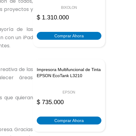
ión de todos,
BIXOLON
os proyectos y
$
1.310.000
yoría de las
Comprar Ahora
an con un iPad
entes.
reativa de las
Impresora Multifuncional de Tinta
EPSON EcoTank L3210
lecer áreas
EPSON
s que quieran
$
735.000
Comprar Ahora
presa. Gracias