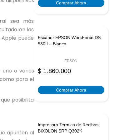
s dispositivos
Comprar Ahora
oral sea más
ultado en las
% Apple puede
Escáner EPSON WorkForce DS-
530II – Blanco
EPSON
 uno o varios
$
1.860.000
a como para el
Comprar Ahora
ue posibilita
Impresora Termica de Recibos
BIXOLON SRP Q302K
ue apunten al