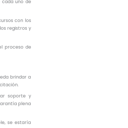
e cada uno de
cursos con los
os registros y
el proceso de
ueda brindar a
citación.
dar soporte y
garantía plena
le, se estaría