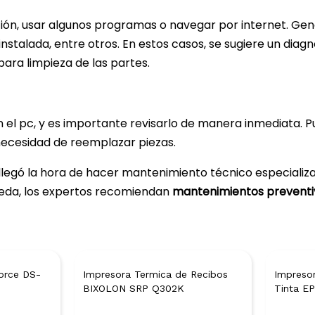
ión, usar algunos programas o navegar por internet. Gen
talada, entre otros. En estos casos, se sugiere un diag
para limpieza de las partes.
 el pc, y es importante revisarlo de manera inmediata. P
 necesidad de reemplazar piezas.
llegó la hora de hacer mantenimiento técnico especializ
uceda, los expertos recomiendan
mantenimientos preventi
orce DS-
Impresora Termica de Recibos
Impresor
BIXOLON SRP Q302K
Tinta E