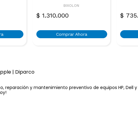
BIXOLON
$
1.310.000
$
735
ra
Comprar Ahora
Apple | Diparco
, reparación y mantenimiento preventivo de equipos HP, Dell y A
hoy!