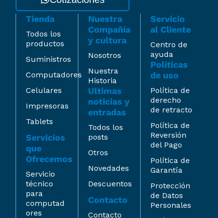
Tienda
Nuestra
Servicio
Compañía
al Cliente
Todos los
y cultura
productos
Centro de
ayuda
Nosotros
Suministros
Politicas
Nuestra
Computadores
de uso
Historia
Celulares
Ultimas
Política de
derecho
noticias y
Impresoras
de retracto
entradas
Tablets
Política de
Todos los
Reversión
Servicios
posts
del Pago
que
Otros
Ofrecemos
Política de
Novedades
Garantía
Servicio
técnico
Descuentos
Protección
para
de Datos
Contacto
computad
Personales
ores
Contacto