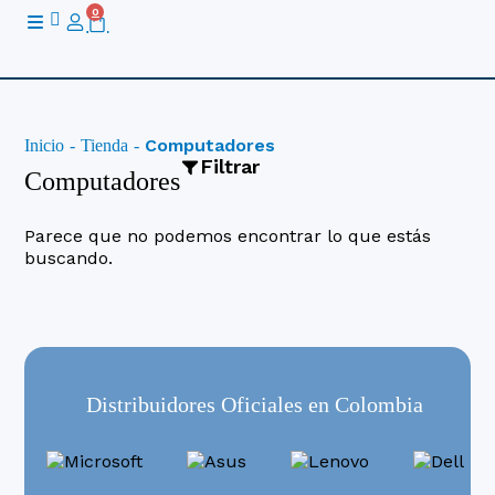
Ir
0
Cart
al
contenido
Computadores
Inicio
-
Tienda
-
Filtrar
Computadores
Parece que no podemos encontrar lo que estás
buscando.
Categoría
Combo PC
Computadores de Escritorio
Equipos Gamer
MacBooks
Distribuidores Oficiales en Colombia
Portatiles
Portatiles Gamer
Todo En Uno
Workstations