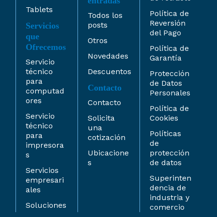
entradas
Tablets
Política de
Todos los
Reversión
posts
Servicios
del Pago
que
Otros
Ofrecemos
Política de
Novedades
Garantía
Servicio
técnico
Descuentos
Protección
para
de Datos
Contacto
computad
Personales
ores
Contacto
Política de
Servicio
Solicita
Cookies
técnico
una
Políticas
para
cotización
de
impresora
Ubicacione
protección
s
s
de datos
Servicios
Superinten
empresari
dencia de
ales
industria y
Soluciones
comercio