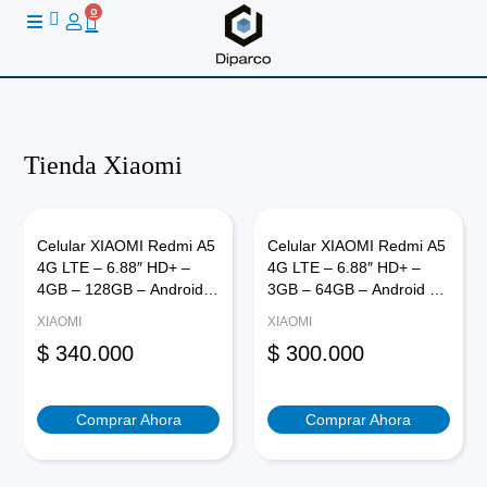
Ir
0
Cart
al
contenido
Tienda Xiaomi
Celular XIAOMI Redmi A5
Celular XIAOMI Redmi A5
4G LTE – 6.88″ HD+ –
4G LTE – 6.88″ HD+ –
4GB – 128GB – Android
3GB – 64GB – Android 15
15 – Negro Ocaso
– Negro Ocaso
XIAOMI
XIAOMI
$
340.000
$
300.000
Comprar Ahora
Comprar Ahora