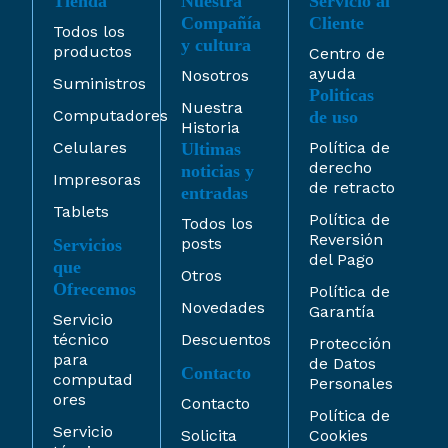
Tienda
Nuestra
Servicio al
Compañía
Cliente
Todos los
y cultura
productos
Centro de
ayuda
Nosotros
Suministros
Politicas
Nuestra
Computadores
de uso
Historia
Celulares
Política de
Ultimas
derecho
noticias y
Impresoras
de retracto
entradas
Tablets
Política de
Todos los
Reversión
posts
Servicios
del Pago
que
Otros
Ofrecemos
Política de
Novedades
Garantía
Servicio
técnico
Descuentos
Protección
para
de Datos
Contacto
computad
Personales
ores
Contacto
Política de
Servicio
Solicita
Cookies