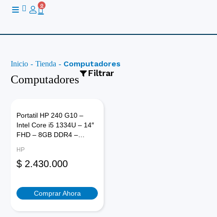
Ir
0
Cart
al
contenido
Computadores
Inicio
-
Tienda
-
Filtrar
Computadores
Portatil HP 240 G10 –
Intel Core i5 1334U – 14″
Categoría
FHD – 8GB DDR4 –
Combo PC
512GB SSD – Windows
HP
Computadores de Escritorio
11 Pro – Plateado Turbo –
Equipos Gamer
$
2.430.000
Tactil – Ultraliviano –
MacBooks
GARANTIA 3 AÑOS
Portatiles
Portatiles Gamer
Comprar Ahora
Todo En Uno
Workstations