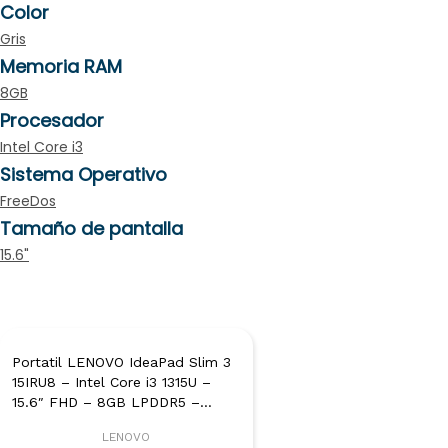
Color
Gris
Memoria RAM
8GB
Procesador
Intel Core i3
Sistema Operativo
FreeDos
Tamaño de pantalla
15.6"
Portatil LENOVO IdeaPad Slim 3
15IRU8 – Intel Core i3 1315U –
15.6″ FHD – 8GB LPDDR5 –
512GB SSD – FreeDos – Gris
LENOVO
Ártico