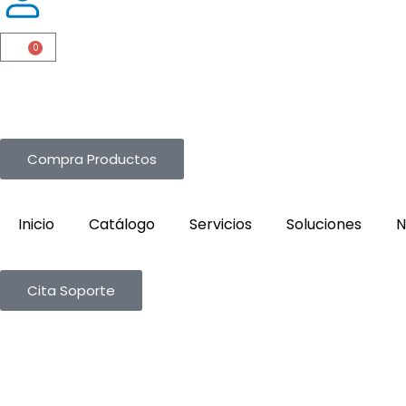
0
Cart
Compra Productos
Inicio
Catálogo
Servicios
Soluciones
N
Cita Soporte