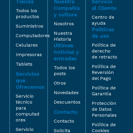
Tienda
Nuestra
Servicio
Compañía
al Cliente
Todos los
y cultura
productos
Centro de
ayuda
Nosotros
Suministros
Politicas
Nuestra
Computadores
de uso
Historia
Celulares
Ultimas
Política de
derecho
noticias y
Impresoras
de retracto
entradas
Tablets
Política de
Todos los
Reversión
Servicios
posts
del Pago
que
Otros
Ofrecemos
Política de
Novedades
Garantía
Servicio
técnico
Descuentos
Protección
para
de Datos
Contacto
computad
Personales
ores
Contacto
Política de
Servicio
Solicita
Cookies