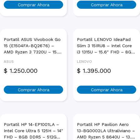
Comprar Ahora
Comprar Ahora
Portatiles Gamer
Todo En Uno
Workstations
Portatil ASUS Vivobook Go
Portatil LENOVO IdeaPad
15 (E1504FA-BQ2676) –
Slim 3 15IRU8 – Intel Core
AMD Ryzen 3 7320U – 15.6″
i3 1315U – 15.6″ FHD – 8GB
FHD – 8GB LPDDR5 –
LPDDR5 – 512GB SSD –
ASUS
LENOVO
512GB SSD – FreeDos –
FreeDos – Gris Ártico
$
1.250.000
$
1.395.000
Plateado
Comprar Ahora
Comprar Ahora
Portatil HP 14-EP1001LA –
Portatil HP Pavilion Aero
Intel Core Ultra 5 125H – 14″
13-BG0002LA Ultraliviano –
FHD – 8GB DDR5 – 512GB
AMD Ryzen 5 8640U – 13.3″