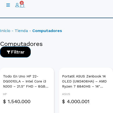
Ir
0
Cart
al
contenido
Inicio
-
Tienda
-
Computadores
Computadores
Filtrar
Todo En Uno HP 22-
Portatil ASUS Zenbook 14
DG0010LA – Intel Core i3
OLED (UM3406HA) – AMD
Categoría
N300 – 21.5″ FHD – 8GB
Ryzen 7 8840HS – 14″
DDR5 – 512GB SSD –
WUXGA – 16GB LPDDR5x –
Combo PC
HP
ASUS
FreeDos – Negro
1TB SSD – FreeDos –
Computadores de Escritorio
$
1.540.000
$
4.000.001
Negro Jade
Equipos Gamer
MacBooks
Portatiles