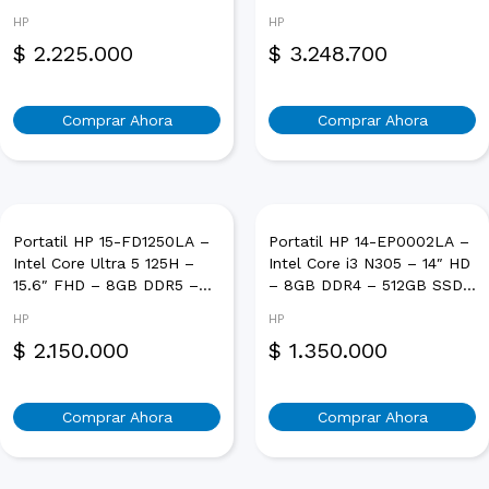
SSD – Windows 11 Home –
2K – 16GB LPDDR5 –
HP
HP
Plateado Natural
512GB SSD – Windows 11
$
2.225.000
$
3.248.700
Home – Plateado Natural
Comprar Ahora
Comprar Ahora
Portatil HP 15-FD1250LA –
Portatil HP 14-EP0002LA –
Intel Core Ultra 5 125H –
Intel Core i3 N305 – 14″ HD
15.6″ FHD – 8GB DDR5 –
– 8GB DDR4 – 512GB SSD
512GB SSD – Windows 11
– FreeDos – Plateado
HP
HP
Home – Plateado
Natural
$
2.150.000
$
1.350.000
Comprar Ahora
Comprar Ahora