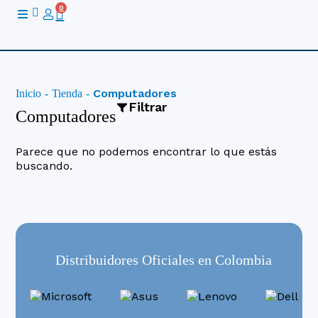
Ir
0
Cart
al
contenido
Computadores
Inicio
-
Tienda
-
Filtrar
Computadores
Parece que no podemos encontrar lo que estás
buscando.
Categoría
Combo PC
Computadores de Escritorio
Equipos Gamer
MacBooks
Distribuidores Oficiales en Colombia
Portatiles
Portatiles Gamer
Todo En Uno
Workstations