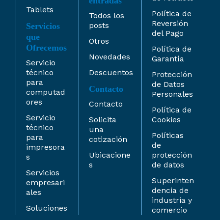
entradas
Tablets
Política de
Todos los
Reversión
posts
Servicios
del Pago
que
Otros
Ofrecemos
Política de
Novedades
Garantía
Servicio
técnico
Descuentos
Protección
para
de Datos
Contacto
computad
Personales
ores
Contacto
Política de
Servicio
Solicita
Cookies
técnico
una
Políticas
para
cotización
de
impresora
Ubicacione
protección
s
s
de datos
Servicios
Superinten
empresari
dencia de
ales
industria y
Soluciones
comercio