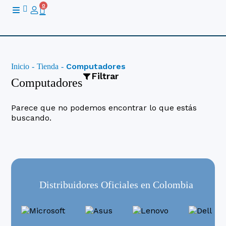
Ir
0
Cart
al
contenido
Computadores
Inicio
-
Tienda
-
Filtrar
Computadores
Parece que no podemos encontrar lo que estás
buscando.
Categoría
Combo PC
Computadores de Escritorio
Equipos Gamer
MacBooks
Distribuidores Oficiales en Colombia
Portatiles
Portatiles Gamer
Todo En Uno
Workstations