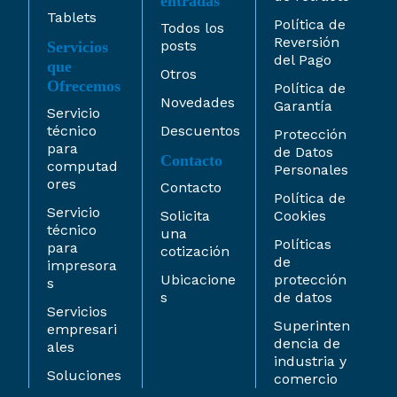
entradas
Tablets
Política de
Todos los
Reversión
posts
Servicios
del Pago
que
Otros
Ofrecemos
Política de
Novedades
Garantía
Servicio
técnico
Descuentos
Protección
para
de Datos
Contacto
computad
Personales
ores
Contacto
Política de
Servicio
Solicita
Cookies
técnico
una
Políticas
para
cotización
de
impresora
Ubicacione
protección
s
s
de datos
Servicios
Superinten
empresari
dencia de
ales
industria y
Soluciones
comercio