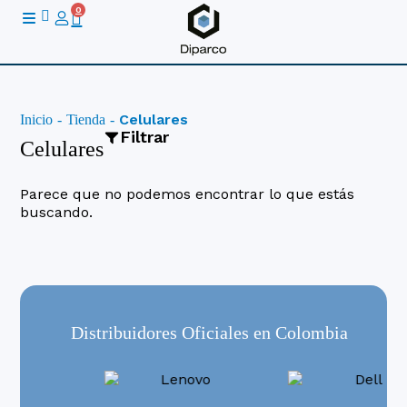
Ir
0
Cart
al
contenido
Celulares
Inicio
-
Tienda
-
Filtrar
Celulares
Parece que no podemos encontrar lo que estás
buscando.
Categoría
Celulares
Distribuidores Oficiales en Colombia