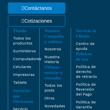
Contáctanos
Cotizaciones
Tienda
Nuestra
Servicio al
Compañía
Cliente
Todos los
y cultura
productos
Centro de
ayuda
Nosotros
Suministros
Politicas
Nuestra
Computadores
de uso
Historia
Celulares
Política de
Ultimas
derecho
noticias y
Impresoras
de retracto
entradas
Tablets
Política de
Todos los
Reversión
posts
Servicios
del Pago
que
Otros
Ofrecemos
Política de
Novedades
Garantía
Servicio